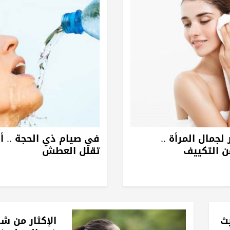
 لجمال المرأة ..
في صيام ذي الحجة .. 
 التكييف
تقلل العطش
يث
الإكثار من شر