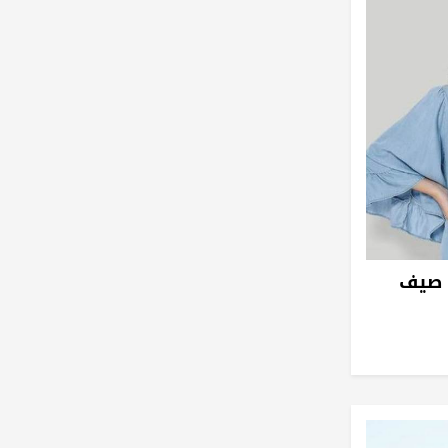
ة صيف