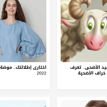
يد الأضحى.. تعرف
اختارى إطلالتك.. موض
 خراف الأضحية
2022