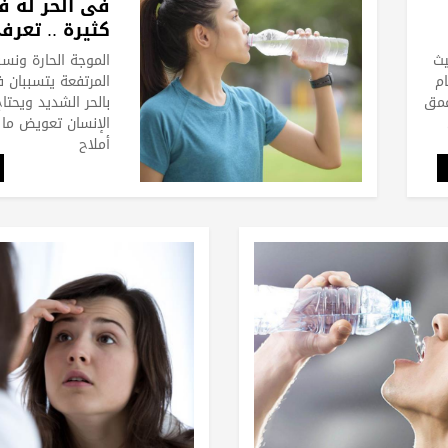
فى الحر له ف
كثيرة .. تعرف
يث
الموجة الحارة ونسب
ام
المرتفعة يتسببان 
عمق
بالحر الشديد ويحت
الإنسان تعويض ما
أملاح