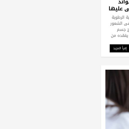
وائد
ي عليها
ة الرطوبة
فى الشعور
اج جسم
 يفقده من
إقرأ المزيد