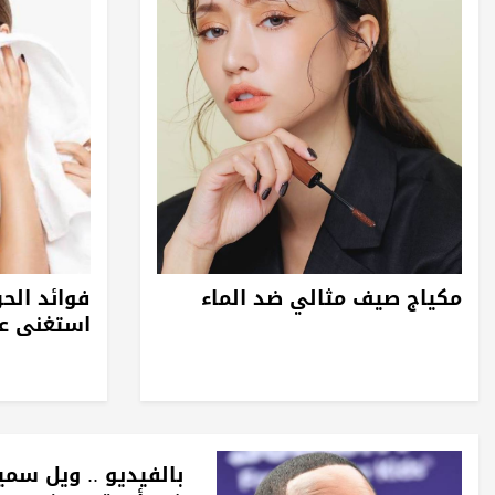
مكياج صيف مثالي ضد الماء
فوائد الحر
استغنى عن
بالفيديو .. ويل سم