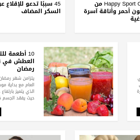
ساعة Happy Sport Oval من
45 سببًا تدعو للإقلاع ع
Chopa لون أحمر وأناقة آسرة
السكر المضاف
غية
10 أطعمة لل
العطش في ن
رمضان
ي
يتزامن شهر رمضان 
العام مع بداية م
ة
الذي يتميز بارتفاع 
حيث يفقد الجسم ك