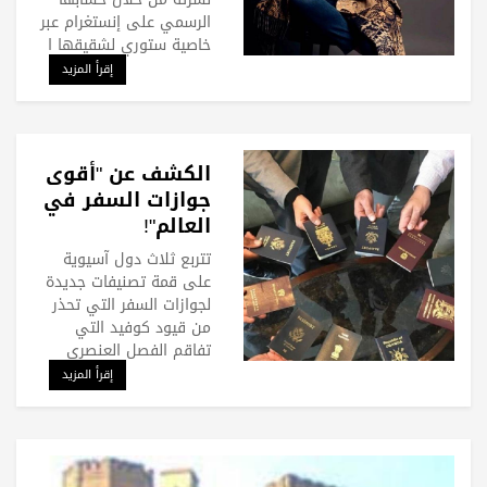
الرسمي على إنستغرام عبر
خاصية ستوري لشقيقها ا
إقرأ المزيد
الكشف عن "أقوى
جوازات السفر في
العالم"!
تتربع ثلاث دول آسيوية
على قمة تصنيفات جديدة
لجوازات السفر التي تحذر
من قيود كوفيد التي
تفاقم الفصل العنصري
إقرأ المزيد