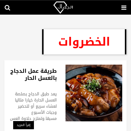
الخضروات
طريقة عمل الدجاج
بالعسل الحار
يعد طبق الدجاج بصلصة
العسل الحارة خيارا مثاليا
لعشاء سريع أو لتحضير
وجبات الأسبوع
مسبقا.وتمتزج حلاوة العس
إقرأ المزيد