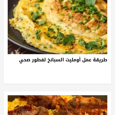
طريقة عمل أومليت السبانخ لفطور صحي