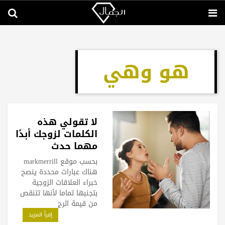
هو وهي
لا تقولي هذه
الكلمات لزوجك أبدًا
مهما حدث
بحسب موقع markmerrill
هناك عبارات محددة ينصح
خبراء العلاقات الزوجية
بتجنبها تماما لأنها تتنقص
من قيمة الرج
إقرأ المزيد