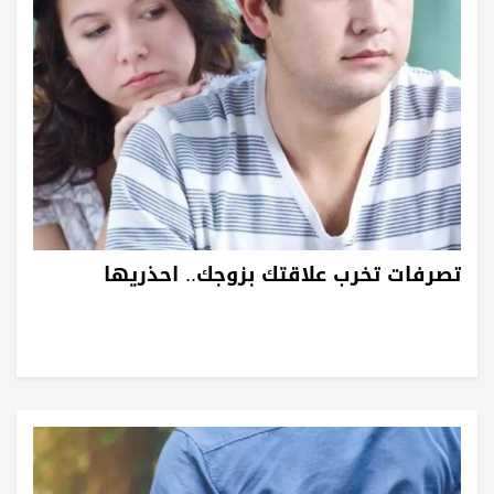
تصرفات تخرب علاقتك بزوجك.. احذريها