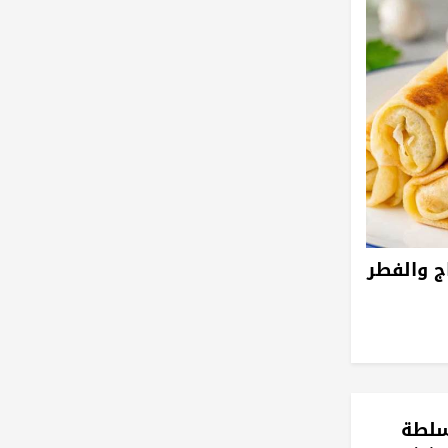
ج والفطر
سلطة