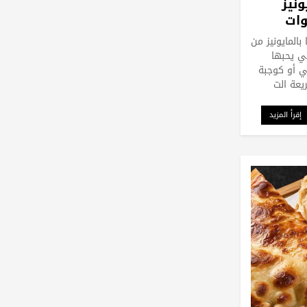
ونيز
ات
بالمايونيز من
تي يحبها
ي أو كوجبة
عة الت
إقرأ المزيد