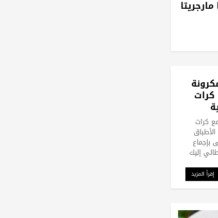
مارجريتا
كرونة
كرات
ة
ع كرات
 الأطباق
ى بإجماع
الي إليك
إقرأ المزيد