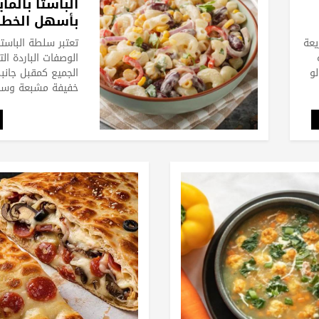
الباستا بالماي
بأسهل الخطو
يعة
تعتبر سلطة الباستا 
الوصفات الباردة ال
و
الجميع كمقبل جانب
خفيفة مشبعة وسري