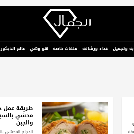
ية وتجميل
غذاء ورشاقة
ملفات خاصة
هو وهي
عالم الديكور
طريقة عمل د
محشي بالسبا
والجبن
ففة
الدجاج المحشي بال