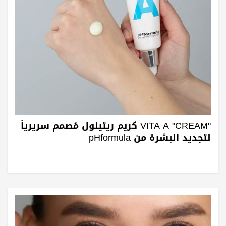
"VITA A "CREAM كريم ريتينول مُصمم سريرياً
لتجديد البشرة من pHformula