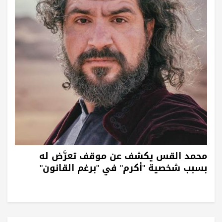
محمد القس يكشف عن موقف تعرَّض له
بسبب شخصية "أكرم" في "برغم القانون"