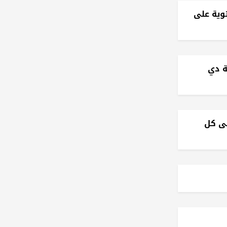
وية على
ة دي
لى كل