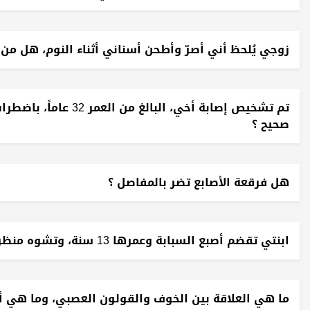
زوجي يُلحظ أني أصرّ وأطحن أسناني أثناء النوم، هل من
تم تشخيص إصابة أخي، 
صحيح ؟
هل فرقعة الأصابع تضر بالمفاصل ؟
ابنتي تقضم أصبع السبابة وعمرها 13 سنة، وتشوه منظره، هل سيبقى هذا شيئا دائما لديها ؟
ما هي العلاقة بين الخوف والقولون العصبي، وما هي أف