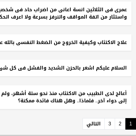
عمرى فى الثلاثين انسة اعانى من اضراب حاد فى شخصيتى
واستثار من اتفة المواقف واتنرفز بسرعة ولا اعرف ات
علاج الاكتئاب وكيفية الخروج من الضغط النفسى بالله 
السلام عليكم اشعر بالحزن الشديد والفشل فى كل شى 
أعالج لدى الطبيب من الاكتئاب منذ نحو ستة أشهر، ولم أل
إلى دواء آخر.. فلماذا.. وهل هناك فائدة ممكنة؟
1
2
3
التالي