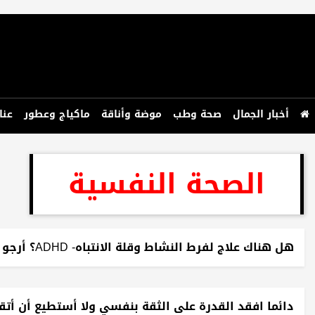
أخبار الجمال
صحة وطب
موضة وأناقة
ماكياج وعطور
عنا
الصحة النفسية
هل هناك علاج لفرط النشاط وقلة الانتباه- ADHD؟ أرجو إفادتي والإجابة على سؤالي، وهو هل هنالك علاج لل ADHD أم لا؟
دائما افقد القدرة على الثقة بنفسي ولا أستطيع أن أ