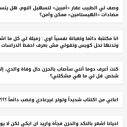
وصف لي الطبيب عقار «أمبين» لتسهيل النوم، هل يتسبب 
مضادات «الهيستامين» ممكن وآمن؟
انا مكتئبة دائما وتعبانة نفسياً اوي : زميلة لي كل ما
وتدنها تحل كويس وتقولي مش بعرف احفظ الدراسات 
كنت أعرف دوما أنني سأصاب بالحزن حال وفاة والدي، إلا
شخص. قل لي ما هي مشكلتي؟
اعاني من اكتئاب شديداً وتوتر غيرعادي وغضب دائماً ؟؟؟
احيانا اشعر بالنكد والحزن فجأة واريد ان ابكي لكن لا 