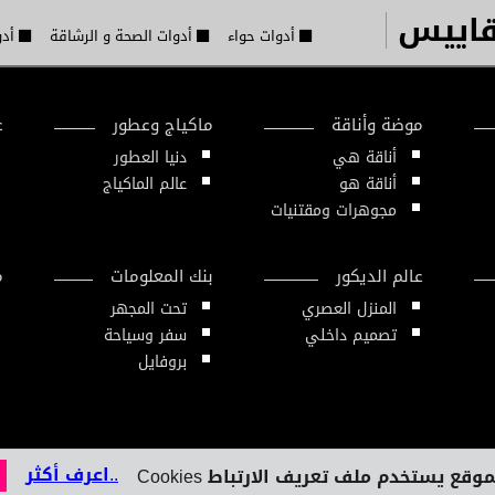
قاييس
أدوات حواء
أدوات الصحة و الرشاقة
أدو
موضة وأناقة
ماكياج وعطور
ع
أناقة هي
دنيا العطور
أناقة هو
عالم الماكياج
مجوهرات ومقتنيات
عالم الديكور
بنك المعلومات
م
المنزل العصري
تحت المجهر
تصميم داخلي
سفر وسياحة
بروفايل
..اعرف أكثر
وقع يستخدم ملف تعريف الارتباط Cookies