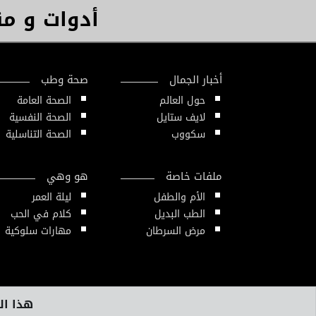
أدوات و م
أخبار الجمال
صحة وطب
حول العالم
الصحة العامة
لايف ستايل
الصحة النفسية
سكووب
الصحة التناسلية
ملفات خاصة
هو وهي
الأم والطفل
ليلة العمر
الطب البديل
كلام في الحب
مرض السرطان
مهارات سلوكية
هذا الم