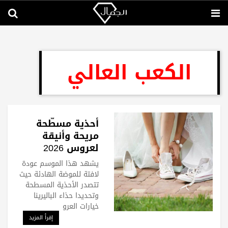
الكعب العالي
أحذية مسطّحة
مريحة وأنيقة
لعروس 2026
يشهد هذا الموسم عودة
لافتة للموضة الهادئة حيث
تتصدر الأحذية المسطحة
وتحديدا حذاء الباليرينا
خيارات العرو
إقرأ المزيد