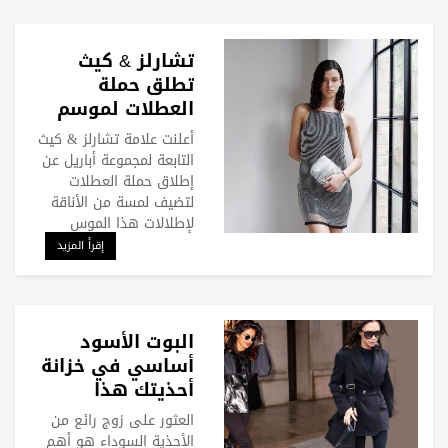
تشارلز & كيث
تطلق حملة
العطلات لموسم
احتفالات مليء
أعلنت علامة تشارلز & كيث
بالأناقة
التابعة لمجموعة أباريل عن
إطلاق حملة العطلات
لتضيف لمسة من الأناقة
لإطلالات هذا الموس
إقرأ المزيد
البوت الأسود
أساسي في خزانة
أحذيتك هذا
الموسم
العثور على زوج رائع من
الأحذية السوداء هو أهم