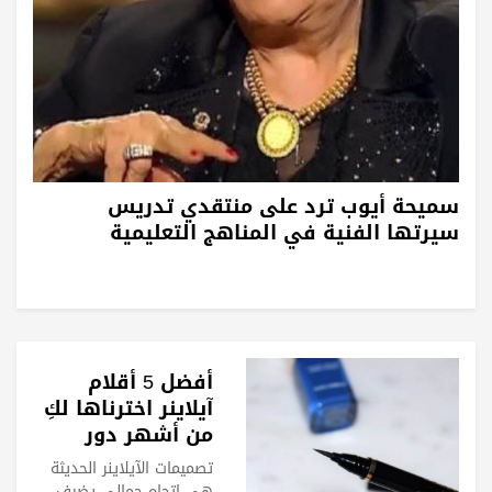
سميحة أيوب ترد على منتقدي تدريس
سيرتها الفنية في المناهج التعليمية
أفضل 5 أقلام
آيلاينر اخترناها لكِ
من أشهر دور
المكياج.. جربيها
تصميمات الآيلاينر الحديثة
هي اتجاه جمالي يضيف