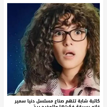
كاتبة شابة تتهم صناع مسلسل دنيا سمير
غانم بسرقة فكرتها والمخرج يردّ