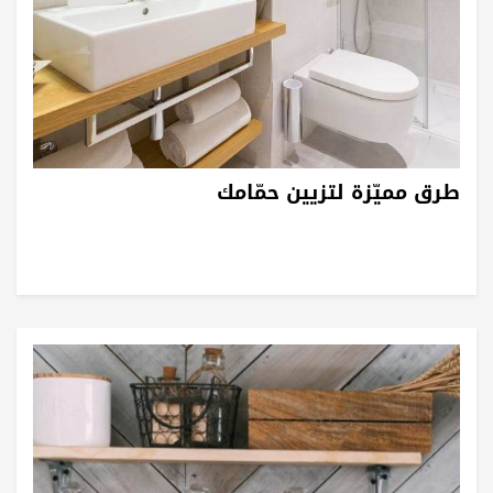
طرق مميّزة لتزيين حمّامك