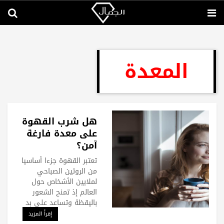
المعدة
هل شرب القهوة
على معدة فارغة
آمن؟
تعتبر القهوة جزءا أساسيا
من الروتين الصباحي
لملايين الأشخاص حول
العالم إذ تمنح الشعور
باليقظة وتساعد على بد
إقرأ المزيد