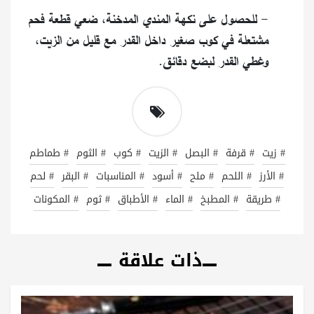
- للحصول على نكهة المندي المدخنة، ضعي قطعة فحم
مشتعلة في كوب صغير داخل القدر مع قليل من الزيت،
وغطي القدر لبضع دقائق.
# زيت
# قرفة
# البصل
# الزيت
# كوب
# الثوم
# طماطم
# الأرز
# اللحم
# ملح
# أسود
# المناسبات
# البقر
# لحم
# طريقة
# المطبخ
# الماء
# الأطباق
# ثوم
# المكونات
ذات علاقة