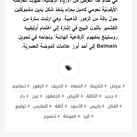
في ختام هذا العرض من الأزياء الرجاليّة، ظهرت العارضة
الأيقونيّة نعومي كامبل بحزام يتخذ شكل يدين مشبوكتين
حول باقة من الزهور الذهبيّة. وهي ارتدت سترة من
الكشمير باللون البيج في إشارة إلى اهتمام أوليفييه
روستينغ بمفهوم "الرفاهية الهادئة" ونجاحه في تحويل
Balmain إلى أحد أبرز علامات الموضة العصريّة.
# عروض
# الكريمة
# الشفاه
# الخريف
# الزهور
# تصاميم
# جديد
# الأناقة
# الأبيض
# الجمهور
# عين
# دار
# الفنان
# باريس
# الأسود
# أناقة
# الملابس
# توقيع
# اليد
# الموضة
# تصميم