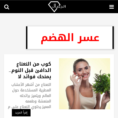
عسر الهضم
كوب من النعناع
الدافئ قبل النوم..
يمنحك فوائد لا
تتوقعينها
النعناع من أشهر الأعشاب
العطرية المستخدمة حول
العالم ويتميز برائحته
المنعشة وطعمه
المميز.يحتوي النعناع على م
إقرأ المزيد