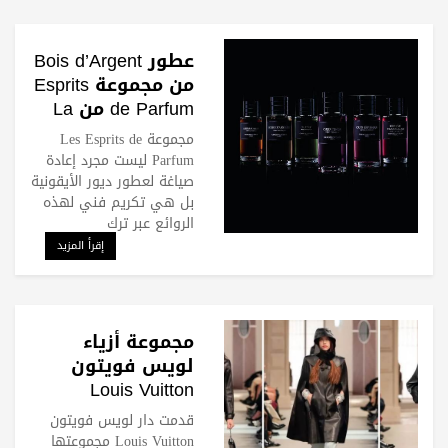
عطور Bois d’Argent
من مجموعة Esprits
de Parfum من La
Collection Privée
مجموعة Les Esprits de
من Dior
Parfum ليست مجرد إعادة
صياغة لعطور ديور الأيقونية
بل هي تكريم فني لهذه
الروائع عبر ترك
إقرأ المزيد
مجموعة أزياء
لويس فويتون
Louis Vuitton
الخاصة بالخريف
قدمت دار لويس فويتون
والشتاء 2025-2026
Louis Vuitton مجموعتها