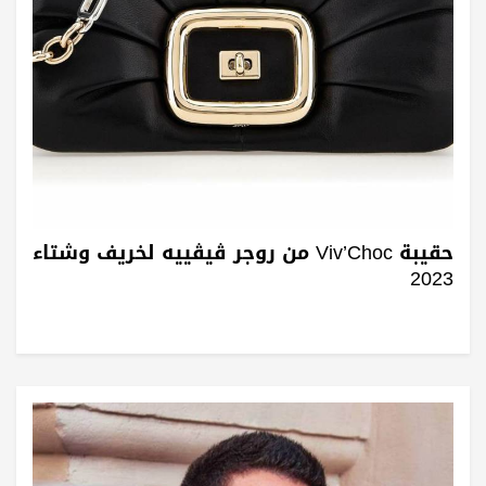
حقيبة Viv’Choc من روجر ڤيڤييه لخريف وشتاء
2023