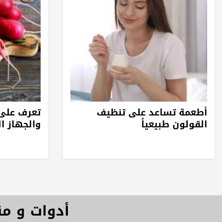
أطعمة تساعد على تنظيف
تعرف على 
القولون طبيعياً
والجهاز 
أدوات و م