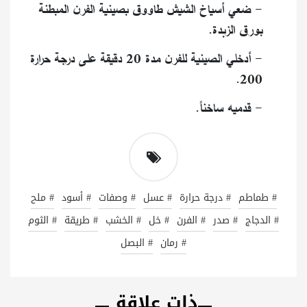
- ضعي أسياخ الشيش طاووق بصينية الفرن المبطنة
بورق الزبدة.
- أدخلي الصينية للفرن مدة 20 دقيقة على درجة حرارة
200.
- قدميه ساخناً.
# طماطم
# درجة حرارة
# عسل
# وصفات
# أسود
# ملح
# الدجاج
# صدر
# الفرن
# خل
# الخشب
# طريقة
# الثوم
# رمان
# البصل
ذات علاقة