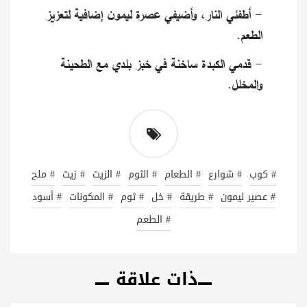
- أطفئي النار، وأضيفي عصرة ليمون إضافية لتعزيز
الطعم.
- قدمي الكبدة ساخنة في خبز بلدي مع الطحينة
والمخلل.
# كوب
# شوارع
# الطعام
# الثوم
# الزيت
# زيت
# ملح
# عصير ليمون
# طريقة
# خل
# ثوم
# المكونات
# أسود
# الطعم
ذات علاقة