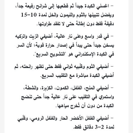
- اغسلي الكبدة جيداً ثم قطعيها إلى شرائح رفيعة جداً،
ويفضل تتبيلها بالثوم والليمون والخل لمدة 10–15
دقيقة فقط دون إطالة حتى لا تفقد طراوتها.
- في قدر واسع وعلى نار عالية، أضيفي الزيت واتركيه
يسخن جيداً حتى يبدأ في إصدار حرارة قوية؛ لأن السر
في الكبدة الإسكندراني هو "التشويح السريع".
- أضيفي الثوم وقلّبيه ثواني فقط حتى تظهر رائحته، ثم
أضيفي الكبدة مباشرة مع التقليب السريع.
- أضيفي الملح، الفلفل، الكمون، الكزبرة، والشطة،
واستمري في التقليب على نار عالية جداً حتى تنضج
الكبدة من دون أن تُخرج مياهها.
- أضيفي الفلفل الأخضر الحار والفلفل الرومي، وقلّبي
لمدة 2–3 دقائق فقط.