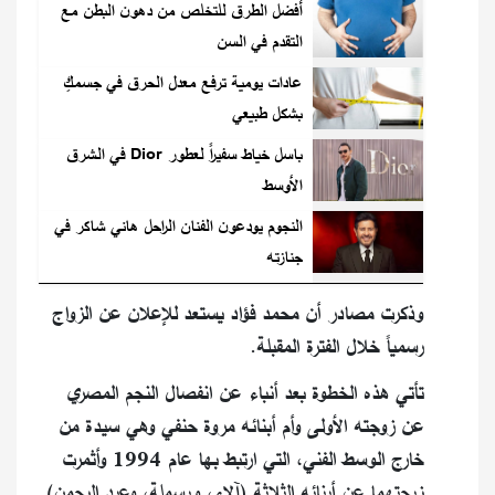
أفضل الطرق للتخلص من دهون البطن مع
التقدم في السن
عادات يومية ترفع معدل الحرق في جسمكِ
بشكل طبيعي
باسل خياط سفيراً لعطور Dior في الشرق
الأوسط
النجوم يودعون الفنان الراحل هاني شاكر في
جنازته
وذكرت مصادر أن محمد فؤاد يستعد للإعلان عن الزواج
رسمياً خلال الفترة المقبلة.
تأتي هذه الخطوة بعد أنباء عن انفصال النجم المصري
عن زوجته الأولى وأم أبنائه مروة حنفي وهي سيدة من
خارج الوسط الفني، التي ارتبط بها عام 1994 وأثمرت
زيجتهما عن أبنائه الثلاثة (آلاء، وبسملة، وعبد الرحمن).