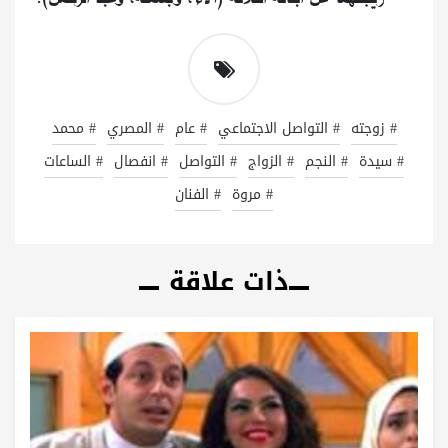
# زوجته
# التواصل الاجتماعي
# عام
# المصري
# محمد
# سيدة
# النجم
# الزواج
# التواصل
# انفصال
# الساعات
# مروة
# الفنان
ذات علاقة