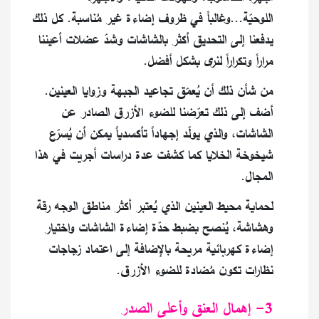
اللوحيّة...وغالباً في ظروف إضاءة غير مُناسبة. كل ذلك
يدفعنا إلى التحديق أكثر بالشاشات وشدّ عضلات أعيننا
مراراً وتكراراً لنرى بشكل أفضل.
من شأن ذلك أن يُعمّق تجاعيد الجبهة وزوايا العينين.
أضف إلى ذلك تعرّضنا للضوء الأزرق الصادر عن
الشاشات، والذي يولّد إجهاداً تأكسدياً يمكن أن يُسرّع
شيخوخة الخلايا كما كشفت عدة دراسات أجريت في هذا
المجال.
لحماية محيط العينين الذي يُعتبر أكثر مناطق الوجه رقة
وهشاشة، يُنصح بضبط حدّة إضاءة الشاشات واختيار
إضاءة كهربائية مريحة بالإضافة إلى اعتماد زجاجات
نظارات تكون مُضادة للضوء الأزرق.
3- إهمال العنق وأعلى الصدر