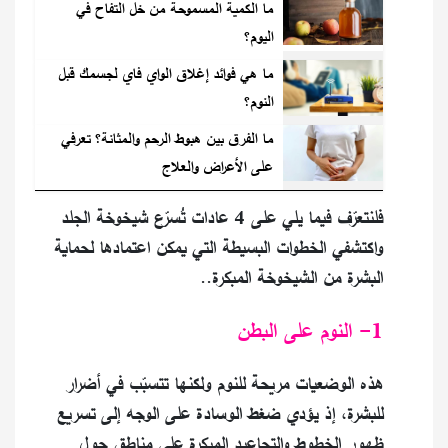
ما الكمية المسموحة من خل التفاح في
اليوم؟
ما هي فوائد إغلاق الواي فاي لجسمك قبل
النوم؟
ما الفرق بين هبوط الرحم والمثانة؟ تعرفي
على الأعراض والعلاج
فلنتعرّف فيما يلي على 4 عادات تُسرّع شيخوخة الجلد
واكتشفي الخطوات البسيطة التي يمكن اعتمادها لحماية
البشرة من الشيخوخة المبكرة..
1- النوم على البطن
هذه الوضعيات مريحة للنوم ولكنها تتسبّب في أضرار
للبشرة، إذ يؤدي ضغط الوسادة على الوجه إلى تسريع
ظهور الخطوط والتجاعيد المبكرة على مناطق حول