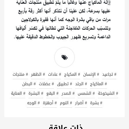
إزالة الماكياج عنها وغالباً ما يتمّ تطبيق منتجات العناية
عليها بسرعة، لكن علينا أن نتذكر أنها أكثر رقة بأربع
مرات من باقي بشرة الوجه كما أنها فقيرة بالكولاجين
وتتسبّب الحركات المُفاجئة التي تطالها في تكسّر أليافها
الداعمة وتسريع ظهور الجيوب والخطوط الدقيقة عليها.
# تجاعيد
# الإنسان
# المكياج
# عادات
# الظهر
# منتجات
# الماكياج
# الجلد
# تطبيق
# عضلات
# البطن
# الشيخوخة
# الشمس
# الصدر
# البقع
# البشرة
# العناية
# بشرة
# أضرار
# النوم
# أجهزة
# الوجه
ذات علاقة