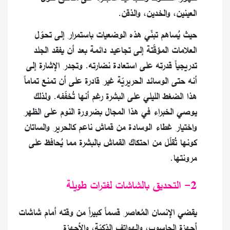
العينين، والخدين، والذقن.
حيث يُساهم تبنّي هذه الوضعيات باستمرار إلى تحوّل
العلامات المؤقّتة إلى تجاعيد دائمة بعد أن يفقد الجلد
تدريجياً قدرته على استعادة نضارته. وتجدر الإشارة إلى
أنه حتى الوسائد الحريريّة غير قادرة على أن تمنع تماماً
هذا الضغط الليلي على البشرة رغم أنها تُخفّفه. ولذلك
يوصي الخبراء في هذا المجال بضرورة النوم على الظهر
واختيار غطاء الوسادة من قماش ناعم كالحرير والساتان
كونها تُقلّل من احتكاك القماش بالبشرة مما يُحافظ على
مرونتها.
2- التحديق بالشاشات لفترات طويلة
يقضي الإنسان المُعاصر قسماً كبيراً من وقته أمام شاشات
أجهزة الحاسوب، والهواتف الذكيّة، والأجهزة