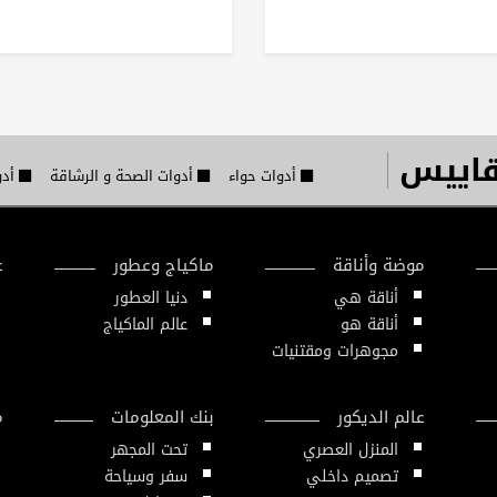
قاييس
أدوات حواء
أدوات الصحة و الرشاقة
أدو
موضة وأناقة
ماكياج وعطور
ع
أناقة هي
دنيا العطور
أناقة هو
عالم الماكياج
مجوهرات ومقتنيات
عالم الديكور
بنك المعلومات
م
المنزل العصري
تحت المجهر
تصميم داخلي
سفر وسياحة