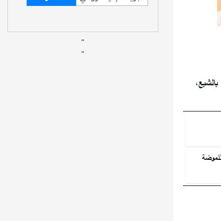
"
"
بالشبع،
للموضة