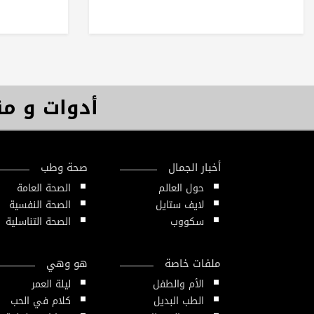
أدوات و م
أخبار الجمال
صحة وطب
حول العالم
الصحة العامة
لايف ستايل
الصحة النفسية
سكووب
الصحة التناسلية
ملفات خاصة
هو وهي
الأم والطفل
ليلة العمر
الطب البديل
كلام في الحب