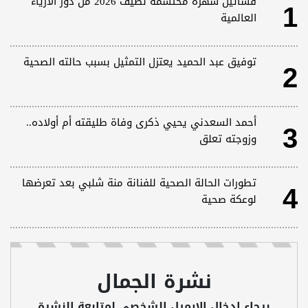
1
فساتين سهرة محتشمة لصيف 2026 من دور الأزياء
العالمية
2
توفيق عبد الحميد يعتزل التمثيل بسبب حالته الصحية
3
أحمد السعدني يحيي ذكرى وفاة طليقته أم أولاده..
وزوجته تعلق
4
تطورات الحالة الصحية للفنانة منة شلبي بعد تعرضها
لوعكة صحية
نشرة الجمال
برجاء ادخال الايميل الشخصى لمتابعة النشرة