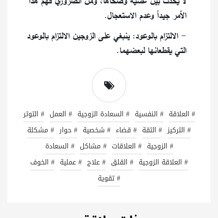
لا يحدث بين عشية وضحاها، ومن الضروري فهم هذا
الأمر جيداً وعدم الاستعجال.
- الالتزام بالوعود: ينبغي على الزوجين الالتزام بالوعود
التي يقطعانها لبعضهما.
# العلاقة
# النفسية
# السعادة الزوجية
# العمل
# التوتر
# التركيز
# الثقة
# قضاء
# شخصية
# حوار
# مشكلة
# الزوجية
# العلاقات
# مشاكل
# السعادة
# العلاقة الزوجية
# القلق
# علاج
# عملية
# الخوف
# تقوية