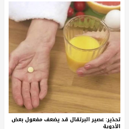
تحذير: عصير البرتقال قد يضعف مفعول بعض
الأدوية