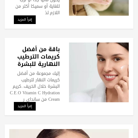
للغاية أو سميكا أكثر من
اللازم.لذ
إقرأ المزيد
باقة من أفضل
كريمات الترطيب
النهارية للبشرة
في فصل الخريف
إليك مجموعة من أفضل
كريمات النهار لترطيب
البشرة خلال الخريف..كريم
C.E.O Vitamin C Hydration
Cream من سانداي ر
إقرأ المزيد