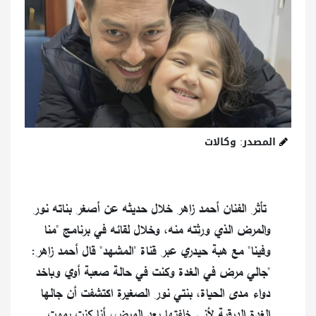
المصدر: وكالات
تأثر الفنان أحمد زاهر خلال حديثه عن أصغر بناته نور
والمرض الذي ورثته منه، وخلال لقائه في برنامج "منا
وفينا" مع هبة حيدري عبر قناة "المشهد" قال أحمد زاهر:
"جالي مرض في الغدة وكنت في حالة صعبة أوي وباخد
دواء مدى الحياة، بنتي نور الصغيرة اكتشفت أن جالها
الغدة الدرقية لأني خلفتها بعد المرض، أنا كنت بموت