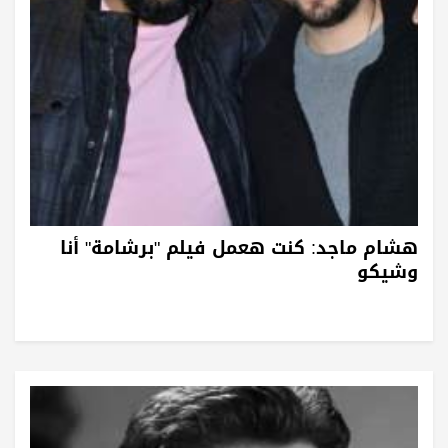
هشام ماجد: كنت هعمل فيلم "برشامة" أنا
وشيكو