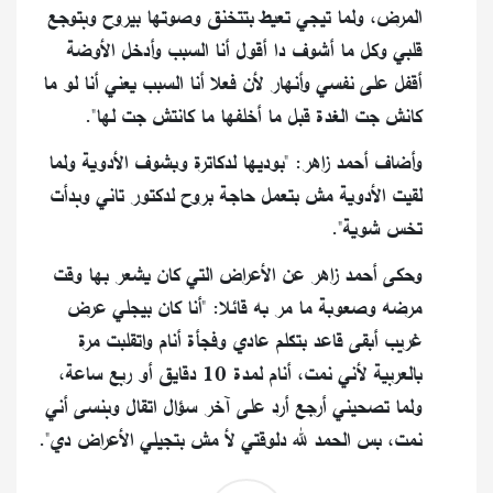
المرض، ولما تيجي تعيط بتتخنق وصوتها بيروح وبتوجع
قلبي وكل ما أشوف دا أقول أنا السبب وأدخل الأوضة
أقفل على نفسي وأنهار لأن فعلا أنا السبب يعني أنا لو ما
كانش جت الغدة قبل ما أخلفها ما كانتش جت لها".
وأضاف أحمد زاهر: "بوديها لدكاترة وبشوف الأدوية ولما
لقيت الأدوية مش بتعمل حاجة بروح لدكتور تاني وبدأت
تخس شوية".
وحكى أحمد زاهر عن الأعراض التي كان يشعر بها وقت
مرضه وصعوبة ما مر به قائلا: "أنا كان بيجلي عرض
غريب أبقى قاعد بتكلم عادي وفجأة أنام واتقلبت مرة
بالعربية لأني نمت، أنام لمدة 10 دقايق أو ربع ساعة،
ولما تصحيني أرجع أرد على آخر سؤال اتقال وبنسى أني
نمت، بس الحمد لله دلوقتي لأ مش بتجيلي الأعراض دي".