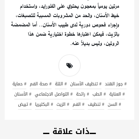
مرتين يومياً بمعجون يحتوي على الفلورايد، واستخدام
خيط الأسنان، والحد من المشروبات المسببة للتصبغات،
وإجراء فحوص دورية لدى طبيب الأسنان.. أما المضمضة
بالزيت، فيمكن اعتبارها خطوة اختيارية ضمن هذا
الروتين، وليس بديلاً عنه.
# جوز الهند
# تنظيف الأسنان
# اللثة
# صحة الفم
# حماية
# العناية
# الطب
# رائحة
# التواصل الاجتماعي
# الأسنان
# السن
# تنظيف
# الفم
# الزيت
# البكتيريا
# تبيض
ذات علاقة