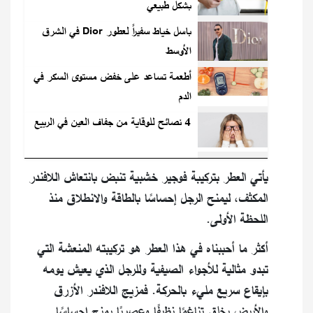
بشكل طبيعي
باسل خياط سفيراً لعطور Dior في الشرق
الأوسط
أطعمة تساعد على خفض مستوى السكر في
الدم
4 نصائح للوقاية من جفاف العين في الربيع
يأتي العطر بتركيبة فوجير خشبية تنبض بانتعاش اللافندر
المكثف، ليمنح الرجل إحساسًا بالطاقة والانطلاق منذ
اللحظة الأولى.
أكثر ما أحببناه في هذا العطر هو تركيبته المنعشة التي
تبدو مثالية للأجواء الصيفية وللرجل الذي يعيش يومه
بإيقاع سريع مليء بالحركة. فمزيج اللافندر الأزرق
والأبيض يخلق تناغمًا نظيفًا وعصريًا يمنح إحساسًا