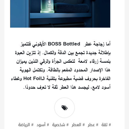
أما زجاجة عطر BOSS Bottled الأيقوني فتتميز
بإطلالة جديدة تجمع بين الدقة والكمال. إذ تتزين العبوة
بلمسة زرقاء لامعة لتعكس الجرأة والرقي اللذين يميزان
هذا الإصدار المحدود المفعم بالطاقة. وتكتمل الهوية
الفاخرة بحروف فضية مطبوعة بتقنية الـHot Foil وغطاء
أسود لامع، ليجسد هذا العطر ثقة لا تعرف حدودًا.
# ثقة
# عطر
# العطر
# شخصية
# أسود
# الرياضة