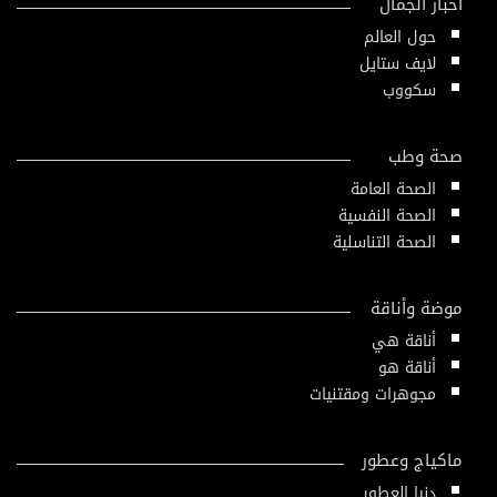
أخبار الجمال
حول العالم
لايف ستايل
سكووب
صحة وطب
الصحة العامة
الصحة النفسية
الصحة التناسلية
موضة وأناقة
أناقة هي
أناقة هو
مجوهرات ومقتنيات
ماكياج وعطور
دنيا العطور