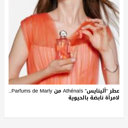
عطر "أثينايس" Athénaïs من Parfums de Marly..
لامرأة نابضة بالحيوية