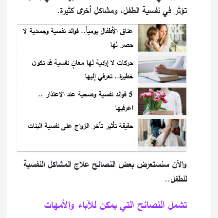
تؤثر في نفسية الطفل، ومشاكل أخرى كثيرة.
عناق الأطفال يومياً.. فوائد نفسية وجسدية لا
حصر لها
حركات لا إرادية لها معانٍ نفسية قد تكون
خطيرة.. تعرفي إليها
5 فوائد نفسية وصحية عند الاعتذار ..
اعرفيها
حقيقة تأثير تأخر الزواج على نفسية البنات
والآن سنستعرض بعض النصائح علاج المشاكل النفسية
للطفل..
تشمل النصائح التي يمكن للآباء والأمهات