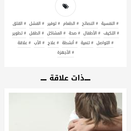
# النفسية
# النصائح
# الطعام
# توفير
# الفشل
# القلق
# التكيف
# الأطفال
# صحة
# المشاكل
# الطفل
# تطوير
# التواصل
# تنمية
# أنشطة
# علاج
# الأب
# علاقة
# الأجهزة
ذات علاقة