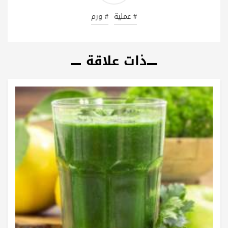
# عملية
# ورم
ذات علاقة