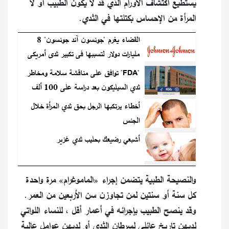
يستطيع اكتشاف الأورام الذي قد لا يكون الطبيب أو لا
المرأة من الإحساس بكتلتها في الثدي.
القضاء يغرم "جونسون آند جونسون" 8
مليارات دولار لتسببها فى تكبير ثدى أمريكى
"FDA" توافق على مناقشة سلامة ومخاطر
ثدي السيليكون بعد دراسة على 100 ألف
امرأة
أخطاء يرتكبها الرجل بحق ثدي المرأة خلال
الجنس
أشبعي رضيعك بحليب ثدي غزير
والنصيحة الطبية يتضمن إجراء «الماموغرام» مرة واحدة
كل سنة أو سنتين لمن تجاوزن سن الأربعين من العمر.
وقد ينصح الطبيب بإجرائه في أعمار أقل ، للنساء اللواتي
لديهن تاريخ عائلي لسرطان الثدي أو لديهن عوامل عالية