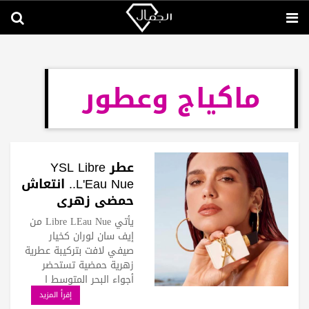
ماكياج وعطور
عطر YSL Libre
L'Eau Nue.. انتعاش
حمضي زهري
بنفحات متوسطية
يأتي Libre LEau Nue من
إيف سان لوران كخيار
صيفي لافت بتركيبة عطرية
زهرية حمضية تستحضر
أجواء البحر المتوسط ا
إقرأ المزيد