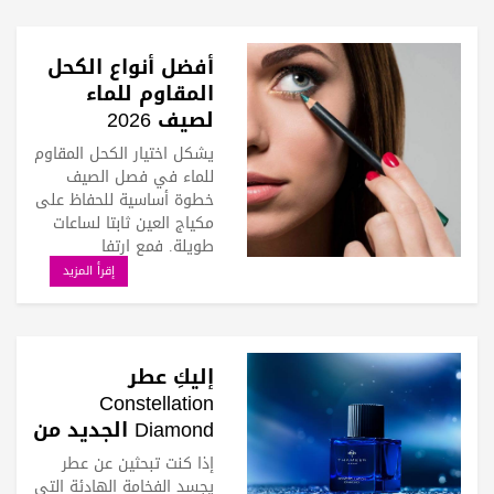
أفضل أنواع الكحل
المقاوم للماء
لصيف 2026
يشكل اختيار الكحل المقاوم
للماء في فصل الصيف
خطوة أساسية للحفاظ على
مكياج العين ثابتا لساعات
طويلة. فمع ارتفا
إقرأ المزيد
إليكِ عطر
Constellation
Diamond الجديد من
علامة "ثمين لندن"
إذا كنت تبحثين عن عطر
يجسد الفخامة الهادئة التي