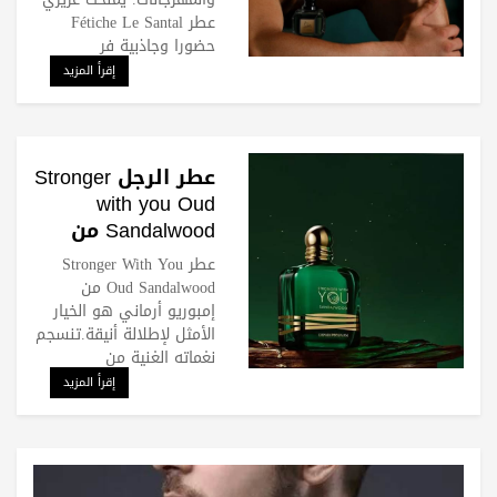
عطر Fétiche Le Santal
حضورا وجاذبية فر
إقرأ المزيد
عطر الرجل Stronger
with you Oud
Sandalwood من
إمبوريو أرماني
عطر Stronger With You
Oud Sandalwood من
إمبوريو أرماني هو الخيار
الأمثل لإطلالة أنيقة.تنسجم
نغماته الغنية من
إقرأ المزيد