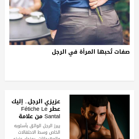
صفات تُحبها المرأة في الرجل
عزيزي الرجل.. إليك
عطر Fétiche Le
Santal من علامة
كريستيان لوبوتان
يبرز الرجل الواثق بأسلوبه
الخاص وسط الاحتفالات
والمهرجانات. يمنحك عزيزي