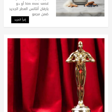
him musc santal أو دو
بارفان أنتانس العطر الجديد
ضمن مجمو
إقرأ المزيد