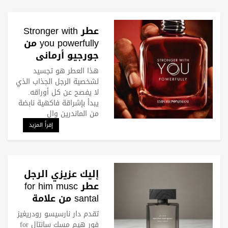
عطر Stronger with
you powerfully من
جورجيو أرماني
للرجل العصري
هذا العطر هو تجسيد
لشخصية الرجل الجذاب الذي
لا يفصح عن كل أوراقه.
يبدأ بإشراقة فاكهية نابضة
من الماندرين وال
إقرأ المزيد
إليك عزيزي الرجل
عطر for him musc
santal من علامة
نارسيسو رودريغيز
تقدم دار نارسيسو رودريغيز
فور هيم مسك سانتال for