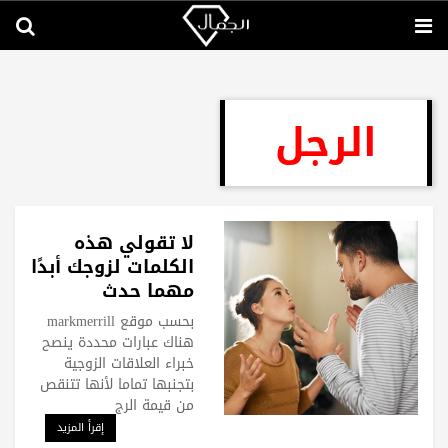
الرجل
لا تقولي هذه
الكلمات لزوجك أبدًا
مهما حدث
بحسب موقع markmerrill
هناك عبارات محددة ينصح
خبراء العلاقات الزوجية
بتجنبها تماما لأنها تتنقص
من قيمة الرج
إقرأ المزيد