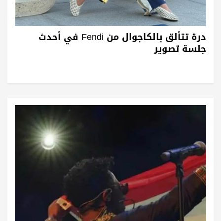
درة تتألق بالكاجوال من Fendi في أحدث
جلسة تصوير