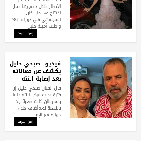
الأنظار خلال حضورها حفل
افتتاح مهرجان كان
السينمائي في دورته الـ78.
وأطلت أمينة خليل
إقرأ المزيد
فيديو.. صبحي خليل
يكشف عن معاناته
بعد إصابة ابنته
بالسرطان
قال الفنان صبحي خليل إن
فترة بداية مرض ابنته داليا
بالسرطان كانت صعبة جدا
بالنسبة له.وأضاف خلال
حواره مع الإع
إقرأ المزيد