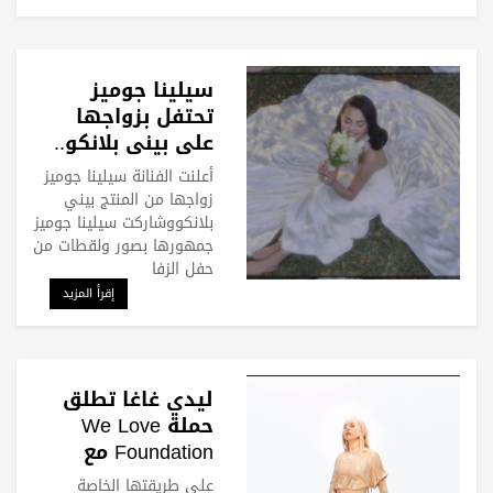
سيلينا جوميز
تحتفل بزواجها
على بيني بلانكو..
صور
أعلنت الفنانة سيلينا جوميز
زواجها من المنتج بيني
بلانكووشاركت سيلينا جوميز
جمهورها بصور ولقطات من
حفل الزفا
إقرأ المزيد
ليدي غاغا تطلق
حملة We Love
Foundation مع
علامتها التجارية
على طريقتها الخاصة