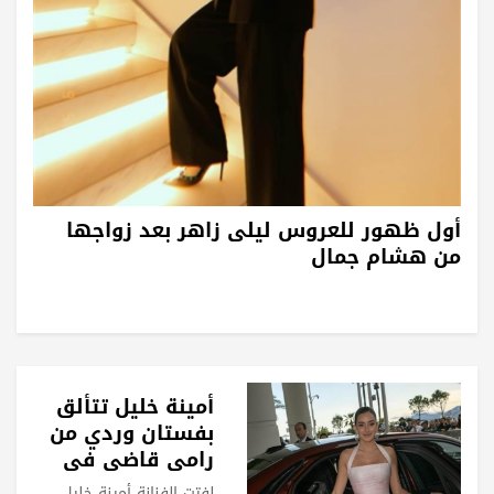
أول ظهور للعروس ليلى زاهر بعد زواجها
من هشام جمال
أمينة خليل تتألق
بفستان وردي من
رامي قاضي في
مهرجان كان
لفتت الفنانة أمينة خليل