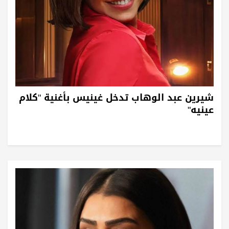
شيرين عبد الوهاب تدخل غينيس بأغنية "كلام
عينيه"