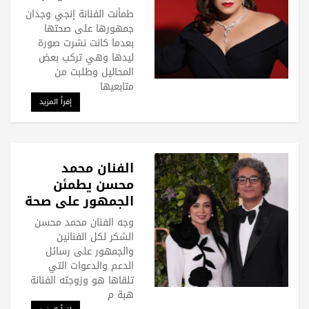
طلبها الدعاء
طمأنت الفنانة إنجي وجدان
جمهورها على صحتها
بعدما كانت نشرت صورة
ليدها وهي تركب بعض
المحاليل وطلبت من
متابعيها
إقرأ المزيد
الفنان محمد
محسن يطمئن
الجمهور على صحة
زوجته هبة مجدي
وجه الفنان محمد محسن
الشكر لكل الفنانين
والجمهور على رسائل
الدعم والدعوات التي
تلقاها هو وزوجته الفنانة
هبة م