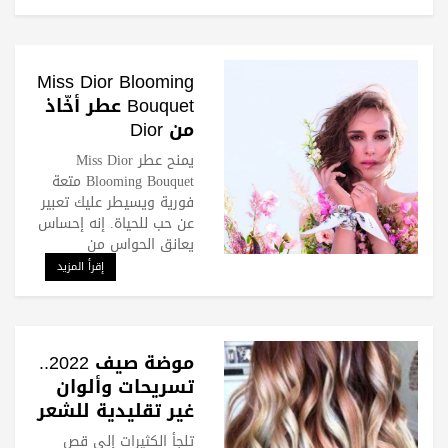
Miss Dior Blooming
Bouquet عطر أخّاذ
من Dior
يمنح عطر Miss Dior
Blooming Bouquet متعة
فورية ويسيطر عليك تعبير
عن حب للحياة. إنه إحساس
يعانق الحواس من
إقرأ المزيد
موضة صيف 2022..
تسريحات وألوان
غير تقليدية للشعر
القصير
تلجأ الكثيرات إلى قص