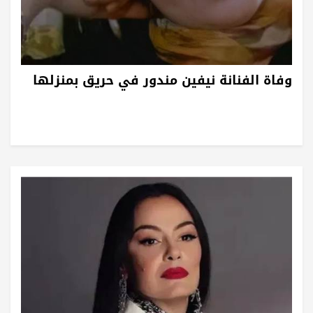
وفاة الفنانة نيفين مندور في حريق بمنزلها