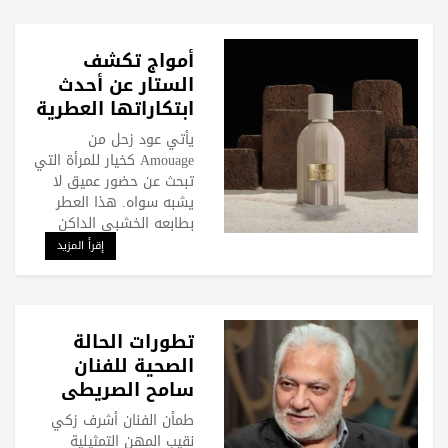
أمواج تكشف
الستار عن أحدث
ابتكاراتها العطرية
الجديدة "عود زحُل"
يأتي عود زحل من
Amouage كخيار للمرأة التي
تبحث عن حضور عميق لا
يشبه سواه. هذا العطر
بطابعه الخشبي الداكن
إقرأ المزيد
تطورات الحالة
الصحية للفنان
سامح الصريطي
طمأن الفنان أشرف زكي
نقيب المهن التمثيلية