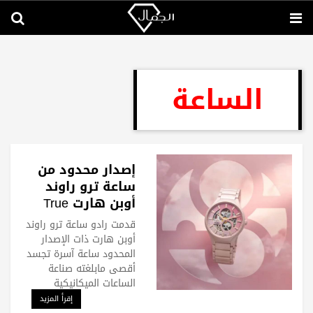
الساعة
إصدار محدود من
ساعة ترو راوند
أوبن هارت True
Round Open Heart
قدمت رادو ساعة ترو راوند
من رادو
أوبن هارت ذات الإصدار
المحدود ساعة آسرة تجسد
أقصى مابلغته صناعة
الساعات الميكانيكية
إقرأ المزيد