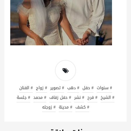
# سنوات
# حفل
# دهب
# تصوير
# زواج
# الفنان
# الشيخ
# فرح
# نشر
# حفل زفاف
# محمد
# جلسة
# كشف
# مدينة
# زوجته