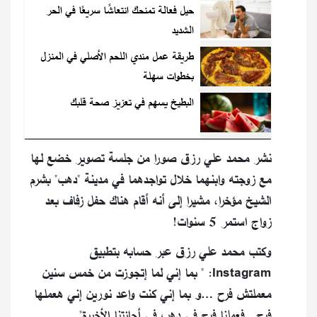
حيل فعالة تمنحك انتعاشًا سريعًا في الحر
الشديد
طريقة عمل مندي اللحم الأصلي في المنزل
بخطوات سهلة
البطيخ يسهم في تعزيز صحة قلبك
نشر محمد علي رزق صورا من جلسة تصوير خضع لها
مع زوجته وابنهما خلال تواجدهما في مدينة "دهب" بشرم
الشيخ مؤخرا، مشيرا إلى أنه أقام هناك حفل زفاف بعد
زواج استمر 5 سنوات!
وكتب محمد علي رزق عبر حسابه بتطبيق
Instagram: "⁨ بما إني لما إتجوزت من خمس سنين
معملتش فرح …و بما إني كنت واعد نورين إني هعملها
فرح…فعملنا فرح في دهب في أجازتنا الأخيرة".