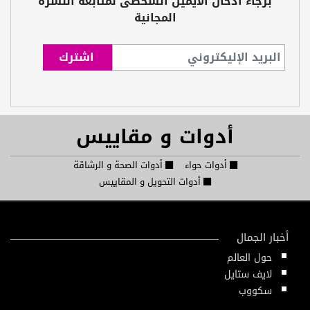
برجاء ادخال الايميل الشخصى لمتابعة النشرة
المجانية
أدوات و مقاييس
أدوات حواء
أدوات الصحة و الرشاقة
أدوات التحويل و المقاييس
أخبار الجمال
حول العالم
لايف ستايل
سكووب