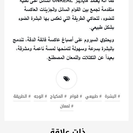
كما أنه يعتمد هايلايتر UNREAL السائل على تقنية
متقدمة تجمع بين القوام السائل والجزيئات العاكسة
للضوء، لتحاكي الطريقة التي تعكس بها البشرة الضوء
بشكل طبيعي.
ويحتوي السيروم على أصباغ عاكسة فائقة الدقة، تندمج
بالبشرة بسرعة وسهولة لتمنحها لمسة ناعمة ومشرقة،
بعيداً عن التكتلات واللمعان المصطنع.
# البشرة
# طبيعي
# قوام
# المكياج
# الوجه
# الطريقة
# لمعان
ذات علاقة