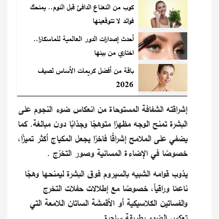
كوب من النعناع الدافئ قبل النوم.. يمنحك
فوائد لا تتوقعينها
أحدث إصدارات الدور العالمية للماسكارا..
اختاري من بينها
باقة من أفضل كريمات الأساس لصيف
2026
إشراقته الشفافة المستوحاة من انعكاس ضوء النجوم على
البشرة تمنح الوجه مظهرًا متوهجًا وجذابًا دون مبالغة. كما
يضفي على الملامح إشراقًا فاخرًا يجعل المكياج أكثر تميزًا،
خصوصًا في الإضاءة المسائية وصور التخرّج .
يذوب قوامه الشبيه بالسيروم فوق البشرة ليمنحها وهجًا
ناعمًا وراقياً، خصوصًا مع إطلالات حفلات التخرج
والفساتين الكلاسيكية أو الأقمشة الساتان اللامعة التي
تعكس الضوء بطريقة ساحرة.