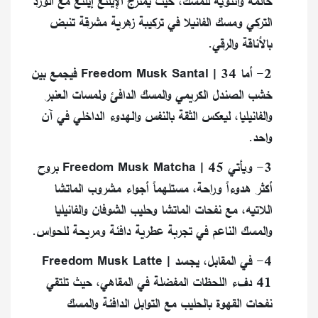
حالمة وأنثوية للمسك، حيث يمتزج الإيلنغ إيلنغ مع الورد
التركي ومسك الفانيلا في تركيبة زهرية مشرقة تنبض
بالأناقة والرقي.
2- أما Freedom Musk Santal | 34 فيجمع بين
خشب الصندل الكريمي والمسك الدافئ ولمسات العنبر
والفانيليا، ليعكس الثقة بالنفس والهدوء الداخلي في آن
واحد.
3- ويأتي Freedom Musk Matcha | 45 بروح
أكثر هدوءاً وراحة، مستلهماً أجواء مشروب الماتشا
اللاتيه، مع نفحات الماتشا وحليب الشوفان والفانيليا
والمسك الناعم في تجربة عطرية دافئة ومريحة للحواس.
4- في المقابل، يجسد Freedom Musk Latte |
41 دفء اللحظات المفضلة في المقاهي، حيث تلتقي
نفحات القهوة بالحليب مع التوابل الدافئة والمسك