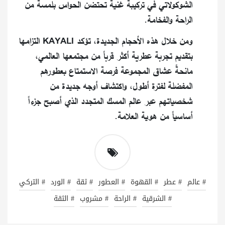
الشوكولاتي في تركيبة غنية تحتضن الحواس بلمسة من
الراحة والفخامة.
ومن خلال هذه الأحجام الجديدة، تؤكد KAYALI التزامها
بتقديم تجربة عطرية أكثر قرباً من مجتمعها العالمي،
مانحةً عشاق المجموعة فرصة الاستمتاع بعطورهم
المفضلة لفترة أطول، واكتشاف أوجه جديدة من
شخصياتهم عبر عالم المسك المتجدد الذي أصبح جزءاً
أساسياً من هوية العلامة.
# عالم
# عطر
# القهوة
# العطور
# ثقة
# الورد
# التركي
# الشرقية
# الراحة
# مشروب
# الثقة