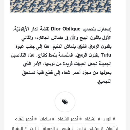
إصداران بتصميم Dior Oblique نقشة الدار الأيقونيّة،
الأوّل باللون البيج والأزرق بقماش الجاكارد، والثاني
باللون الزهريّ القوّي بقماش الدنيم. هذا إلى جانب عُبوة
Tutu باللون الزهريّ، المتّسمة بنمط كاناج. هذه التفاصيل
الجميلة تجعل العبوات فريدة من نوعها، الأمر الذي
يحوّلها من مجرّد أحمر شفاه إلى قطع فنيّة تستحقّ
التجميع.
# الورد
# الشفاه
# أحمر الشفاه
# ساعات
# أحمر شفاه
# ألوان
# مكياج
# لون
# شمع
# الجميلة
# زيت
# البشرة