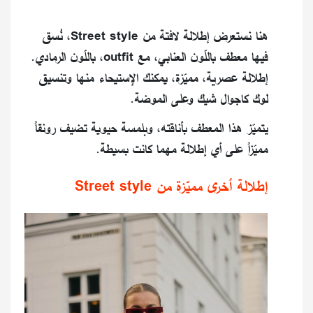
هنا نستعرض إطلالة لافتة من Street style، نُسق
فيها معطف باللّون العنابي، مع outfit، باللّون الرمادي.
إطلالة عصرية، مميّزة، يمكنك الإستيحاء منها وتنسيق
لوك كاجوال شيك وعلى الموضة.
يتميّز هذا المعطف بأناقته، وبلمسة حيوية تضيف رونقاً
مميّزاً على أي إطلالة مهما كانت بسيطة.
إطلالة أخرى مميّزة من Street style