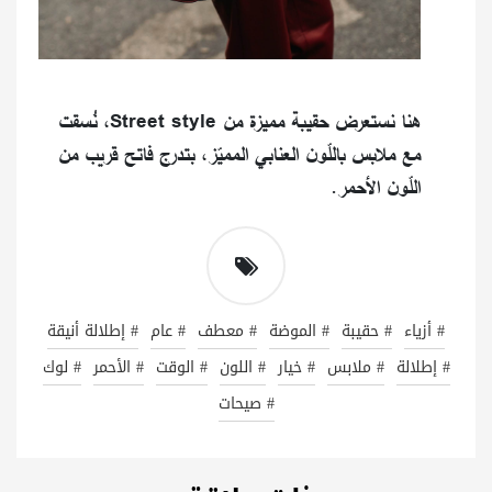
هنا نستعرض حقيبة مميزة من Street style، نُسقت
مع ملابس باللّون العنابي المميّز، بتدرج فاتح قريب من
اللّون الأحمر.
# أزياء
# حقيبة
# الموضة
# معطف
# عام
# إطلالة أنيقة
# إطلالة
# ملابس
# خيار
# اللون
# الوقت
# الأحمر
# لوك
# صيحات