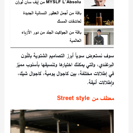
MYSLF L’Absolu من إيف سان لوران
باقة من أجمل العطور النسائية الجديدة
لعاشقات المسك
باقة من الجواكيت الجلد من دور الأزياء
العالمية
سوف نستعرض سوياً أبرز التصاميم الشتوية باللّون
البرغندي، والتي يمكنك اختيارها وتنسيقها بأسلوب مميّز
في إطلالات مختلفة، بين كاجوال يومية، كاجوال شيك،
وإطلالات أنيقة.
معطف من Street style