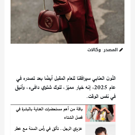
المصدر: وكالات
اللّون العنابي سيرافقنا للعام المقبل أيضًا بعد تصدره في
عام 2025، إنه خيار مميّز، للوك شتوي دافىء، وأنيق
في نفس الوقت.
باقة من أهم مستحضرات العناية بالبشرة في
فصل الشتاء
عزيزي الرجل.. تألق في رأس السنة مع عطر