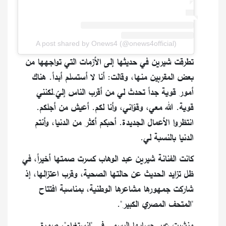
A post shared by Onews4 (@onews4official)
تطرقت شيرين في حديثها إلى الأزمات التي تواجهها من
بعض المقربين منها، وقالت: أنا لا أستسلم أبداً. هناك
أمور قوية جداً تحدث لي من أقرب الناس إليّ.لكنني
قوية. الله معي، وقوّاني، وأنا لكم. أعيش من أجلكم.
انتظروا الأعمال الجديدة. أحبكم أكثر من الدنيا، وأنتم
الدنيا بالنسبة لي.
كانت الفنانة شيرين عبد الوهاب كسرت صمتها أخيراً، في
ظل تزايد الحديث عن حالتها الصحية، وقرب اعتزالها، إذ
شاركت جمهورها مشاعرها الوطنية، بمناسبة افتتاح
"المتحف المصري الكبير".
ونشرت عبر حسابها الرسمي في "إنستغرام"، صورة