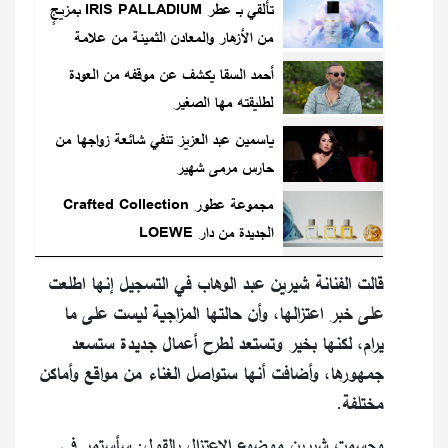
تألقي بـ عطر IRIS PALLADIUM بمزيجٍ
من الأزهار والمعادن الثمينة من علامة
Carolina Herrera
أحمد السقا يكشف عن موقفه من العودة
لطليقته مها الصغير
ياسمين عبد العزيز تنفي شائعة زواجها من
حارس مرمى شهير
مجموعة عطور Crafted Collection
الجديدة من دار LOEWE
قالت الفنانة شيرين عبد الوهاب في التسجيل إنها اطلعت
على خبر اعتزالها، وأن حالتها المزاجية ليست على ما
يرام، لكنها بخير وتستعد لطرح أعمال جديدة ستسعد
جمهورها، وأضافت أنها ستواصل الغناء من مواقع وأماكن
مختلفة.
وحسمت شيرين موضوع الاعتزال بالقول: سأستمر في