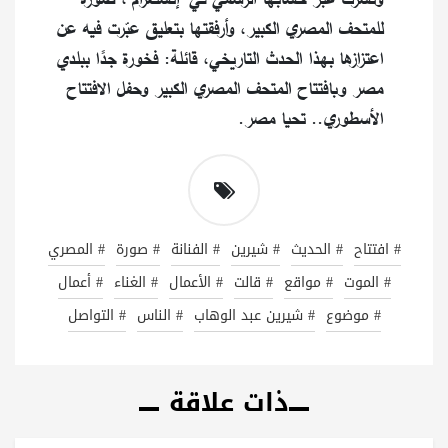
للمتحف المصري الكبير، وأرفقتها بتعليق عبّرت فيه عن
اعتزازها بهذا الحدث التاريخي، قائلة: فخورة جدًا ببلدي
مصر وبافتتاح المتحف المصري الكبير وحفل الافتتاح
الأسطوري.. تحيا مصر.
# افتتاح
# الحديث
# شيرين
# الفنانة
# صورة
# المصري
# الموت
# مواقع
# قالت
# الأعمال
# الغناء
# أعمال
# موضوع
# شيرين عبد الوهاب
# الناس
# التواصل
ذات علاقة