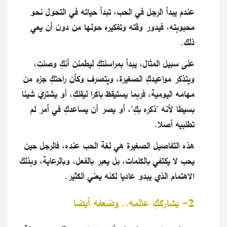
عندم يبدأ الرجل في الحب، تبدأ حياته في التحول نحو
محبوبته، فيدور وقته وتفكيره حولها من دون أن يعي
ذلك.
على سبيل المثال، يبدأ بمراسلتكِ ليطمئن أنكِ وصلتِ،
ويتذكر مواعيدكِ الصغيرة، ويتصرف وكأن راحتكِ جزء من
مهامه اليومية، فربما يستيقظ باكرا ليقلكِ، أو يشتري شيئا
بسيطا لأنه "ذكره بكِ"، أو يصر أن يساعدكِ في أمر لم
تطلبيه أصلا.
هذه التفاصيل الصغيرة هي لغة الحب عنده، فالرجل حين
يحب لا يكتفي بالكلمات، بل يعبر بالفعل، وبالرعاية، وبذلك
الاهتمام الذي يبدو عاديا لكنه يعني الكثير.
2- يشارككِ عالمه.. وضعفه أيضا