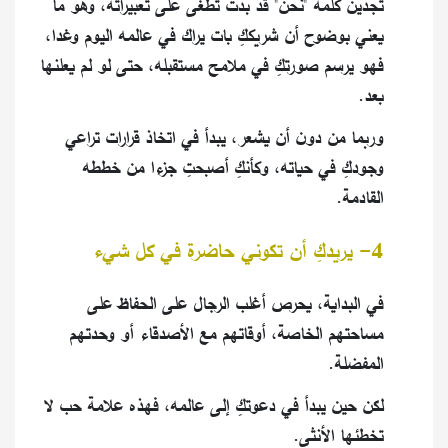
تجدين كلمة "نحن" قد بدت تطغى على تعبيراته، وهو ما
يعني بوضوح أن شريككِ بات يراك في عالمه اليوم وغدا،
فهو يرسم صورتكِ في ملامح مستقبله، حتى لو لم يعلنها
بعد.
وربما من دون أن يشعر، يبدأ في اتخاذ قرارات تراعي
وجودكِ في حياته، وكأنكِ أصبحتِ جزءا من خططه
القادمة.
4- يريدكِ أن تكوني حاضرة في كل شيء
في البداية، يحرص أغلب الرجال على الحفاظ على
مساحتهم الخاصة، أوقاتهم مع الأصدقاء أو وحدتهم
المفضلة.
لكن حين يبدأ في دعوتكِ إلى عالمه، فهذه علامة حب لا
تخطئها الأنثى.