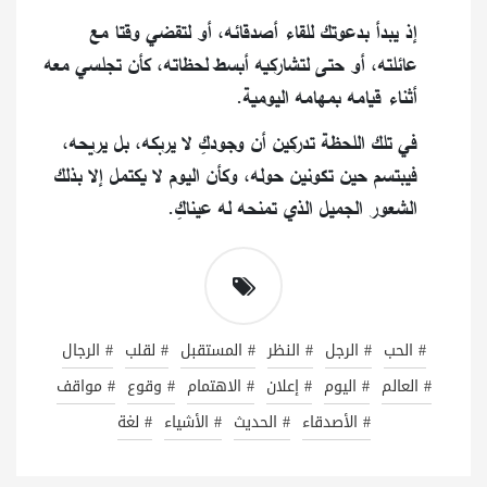
إذ يبدأ بدعوتك للقاء أصدقائه، أو لتقضي وقتا مع
عائلته، أو حتى لتشاركيه أبسط لحظاته، كأن تجلسي معه
أثناء قيامه بمهامه اليومية.
في تلك اللحظة تدركين أن وجودكِ لا يربكه، بل يريحه،
فيبتسم حين تكونين حوله، وكأن اليوم لا يكتمل إلا بذلك
الشعور الجميل الذي تمنحه له عيناكِ.
# الحب
# الرجل
# النظر
# المستقبل
# لقلب
# الرجال
# العالم
# اليوم
# إعلان
# الاهتمام
# وقوع
# مواقف
# الأصدقاء
# الحديث
# الأشياء
# لغة