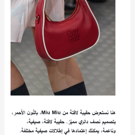
هنا نستعرض حقيبة لافتة من Miu Miu، باللّون الأحمر،
بتصميم نصف دائري مميّز. حقيبة لافتة، صيفية،
وناعمة، يمكنك إعتمادها في إطلالات صيفية مختلفة.