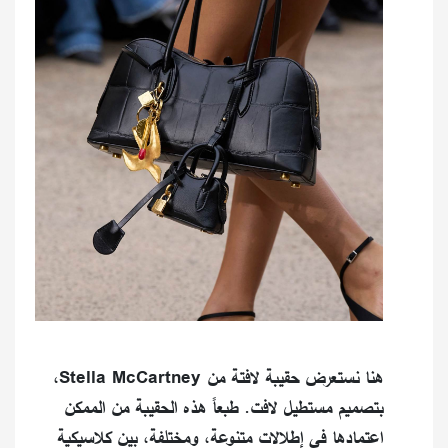
هنا نستعرض حقيبة لافتة من Stella McCartney،
بتصميم مستطيل لافت. طبعاً هذه الحقيبة من الممكن
اعتمادها في إطلالات متنوعة، ومختلفة، بين كلاسيكية