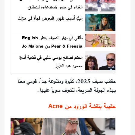
الغناء في مصر واستدعاءه للتحقيق
إليكِ أسباب ظهور البعوض فجأة في منزلك
تألقي في نهار الصيف بعطر English
Pear & Freesia من Jo Malone
London
الحكم لصالح بوسي شلبي في قضية أسرة
محمود عبد العزيز
حقائب صيف 2025، كثيرة ومتنوعة جداً، قومي معنا
بهذه الجولة السريعة، لنتعرف سوياً عليها..
حقيبة بنقشة الورود من Acne