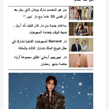
من هو المصمم مارك بوهان الذي رحل بعد
أن قضى 30 عاماً مع دار "ديور"؟
ساعات جديدة من دار فان كليف أند آربلز..
ضبط الوقت بفخامة المجوهرات
دار Garrard للمجوهرات الفاخرة تشارك في
حفل تتويج الملك تشارلز الثالث والملكة
كاميليا
دار "جيورجيو أرماني" تطلق مجموعة أزياء
خاصة بشهر رمضان