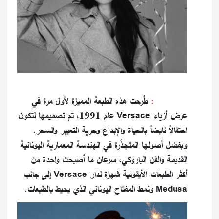
Barocco:
طُرحت هذه الطبعة المميزة لأول مرة في
عرض أزياء Versace عام 1991، تم تصميمها لتكون
احتفالاً نابضاً بالحياة والإبداع وحرية التعبير والسحر.
وبفضل أصولها المتجذّرة في الهندسة المعمارية اليونانية
القديمة والفن الباروكي، سرعان ما أصبحت واحدة من
أكثر الطبعات الأيقونية شهرًة لدار Versace إلى جانب
Medusa ونمط المفتاح اليوناني الذي يحيط بالطبعات.