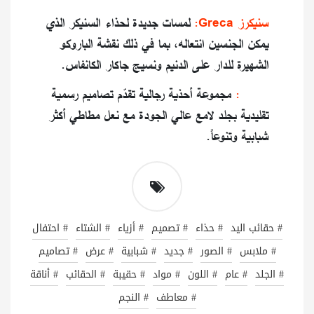
سنيكرز Greca:
لمسات جديدة لحذاء السنيكر الذي
يمكن الجنسين انتعاله، بما في ذلك نقشة الباروكو
الشهيرة للدار على الدنيم ونسيج جاكار الكانفاس.
Elios:
مجموعة أحذية رجالية تقدّم تصاميم رسمية
تقليدية بجلد لامع عالي الجودة مع نعل مطاطي أكثر
شبابية وتنوعاً.
# حقائب اليد
# حذاء
# تصميم
# أزياء
# الشتاء
# احتفال
# ملابس
# الصور
# جديد
# شبابية
# عرض
# تصاميم
# الجلد
# عام
# اللون
# مواد
# حقيبة
# الحقائب
# أناقة
# معاطف
# النجم