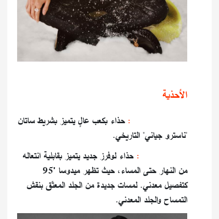
الأحذية
Gianni Ribbon:
حذاء بكعب عالٍ يتميز بشريط ساتان
"ناسترو جياني" التاريخي.
Medusa ’95:
حذاء لوفرز جديد يتميز بقابلية انتعاله
من النهار حتى المساء، حيث تظهر ميدوسا '95
كتفصيل معدني. لمسات جديدة من الجلد المعتّق بنقش
التمساح والجلد المعدني.